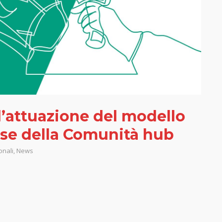
 l’attuazione del modello
ase della Comunità hub
onali
,
News