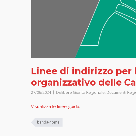
Linee di indirizzo per
organizzativo delle C
27/06/2024
Delibere Giunta Regionale
,
Documenti Regi
Visualizza le linee guida
.
banda-home